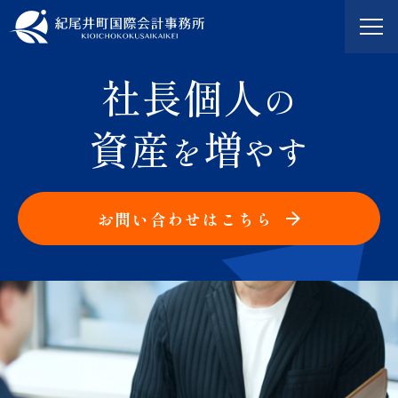
社長個人
の
資産
増
を
やす
お問い合わせはこちら